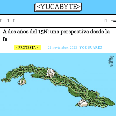
Ir
al
contenido
Medio de prensa digital sobre tecnología, activismo, cultura y sociedad
YucaByte
A dos años del 15N: una perspectiva desde la
fe
PROTESTA
21 noviembre, 2023
YOE SUAREZ